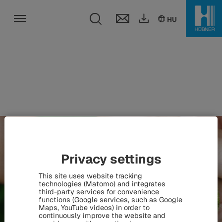
Toggle search fie
DE
EN
HU
HU
Toggle navigation
Privacy settings
This site uses website tracking
technologies (Matomo) and integrates
third-party services for convenience
functions (Google services, such as Google
Maps, YouTube videos) in order to
continuously improve the website and