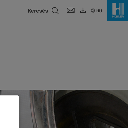
Toggle search fie
Keresés
HU