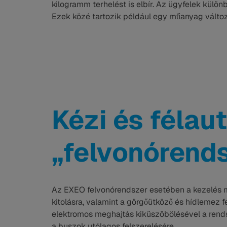
kilogramm terhelést is elbír. Az ügyfelek külö
Ezek közé tartozik például egy műanyag változa
Kézi és félau
„felvonórend
Az EXEO felvonórendszer esetében a kezelés m
kitolásra, valamint a görgőütköző és hídlemez f
elektromos meghajtás kiküszöbölésével a rend
a buszok utólagos felszerelésére.