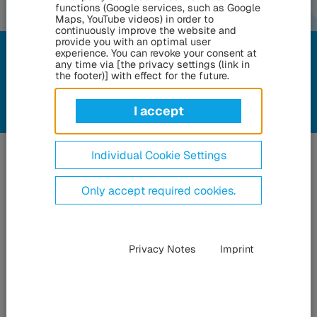
functions (Google services, such as Google
Maps, YouTube videos) in order to
continuously improve the website and
80 év
provide you with an optimal user
experience. You can revoke your consent at
HÜBNER Csoport
any time via [the privacy settings (link in
the footer)] with effect for the future.
I accept
Individual Cookie Settings
Only accept required cookies.
Úttörőszellem és jövőbe
tekintés
Privacy Notes
Imprint
A HÜBNER Csoport történetét a vállalkozói bátorság, a jövőbe
látás és a különleges, családias légkör jellemzi. Az 1946.
május 1-jén Kasselben alapított családi vállalkozás ma már
világszerte működő alkatrész- és rendszergyártó, amely négy