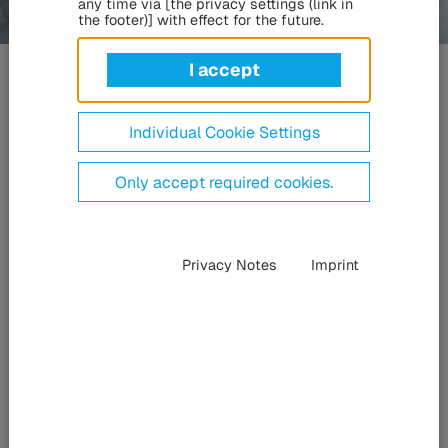
any time via [the privacy settings (link in
the footer)] with effect for the future.
Üvegszál erősítésű
I accept
műanyag - GRP
Individual Cookie Settings
Only accept required cookies.
Privacy Notes
Imprint
Prototípusgyártás
,
Modell- és formaépítés
A költséghatékony szálas kompozit anyag, a GRP
sokféleképpen felhasználható, és kiváló szilárdság jellemzi.
A korrózióval szembeni érzéketlensége szintén nagy előny
a mobilitási ágazatban.