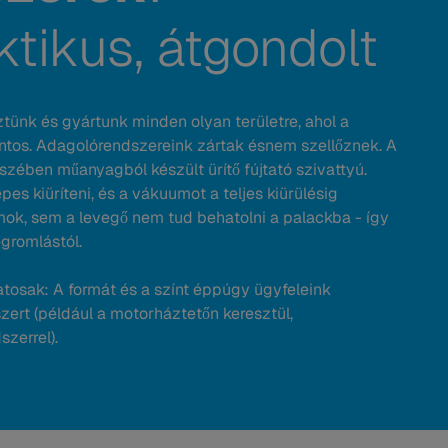
ktikus, átgondolt
tünk és gyártunk minden olyan területre, ahol a
ntos. Adagolórendszereink zártak ésnem szellőznek. A
szében műanyagból készült ürítő fújtató szivattyú.
s kiüríteni, és a vákuumot a teljes kiürülésig
umok, sem a levegő nem tud behatolni a palackba - így
gromlástól.
atosak: A formát és a színt éppúgy ügyfeleink
zert (például a motorháztetőn keresztül,
zerrel).