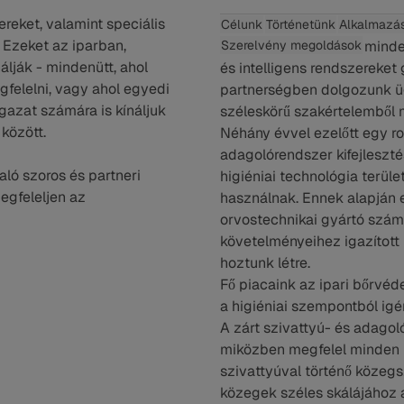
reket, valamint speciális
Célunk
Történetünk
Alkalmazás
 Ezeket az iparban,
Szerelvény megoldások
minde
ják - mindenütt, ahol
és intelligens rendszereket
gfelelni, vagy ahol egyedi
partnerségben dolgozunk ügy
ágazat számára is kínáljuk
széleskörű szakértelemből 
között.
Néhány évvel ezelőtt egy ro
adagolórendszer kifejleszté
ló szoros és partneri
higiéniai technológia terül
gfeleljen az
használnak. Ennek alapján
orvostechnikai gyártó számá
követelményeihez igazított
hoztunk létre.
Fő piacaink az ipari bőrvéd
a higiéniai szempontból ig
A zárt szivattyú- és adagol
miközben megfelel minden h
szivattyúval történő közegs
közegek széles skálájához a