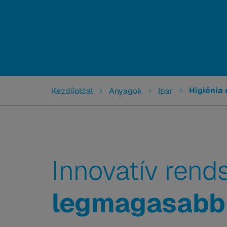
You are here:
Higiénia
Kezdőoldal
Anyagok
Ipar
Innovatív rend
legmagasabb 