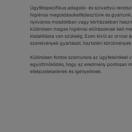
Ügyfélspecifikus adagoló- és szivattyú-rendsze
higiéniai megoldásokatfejlesztünk és gyártunk.
nyilvános mosdókban vagy kórházakban használ
különösen magas higiéniai előírásoknak kell me
kialakításra van szükség. Ezen kívül az orvosi 
szerelvények gyártását, tisztatéri körülmények 
Különösen fontos számunkra az ügyfeleinkkel va
együttműködés, hogy az eredmény pontosan me
elképzeléseiknek és igényeiknek.