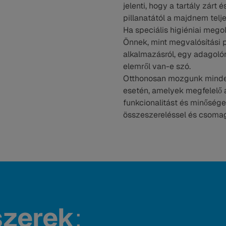
jelenti, hogy a tartály zárt
pillanatától a majdnem telje
Ha speciális higiéniai mego
Önnek, mint megvalósítási p
alkalmazásról, egy adagolór
elemről van-e szó.
Otthonosan mozgunk minden
esetén, amelyek megfelelő 
funkcionalitást és minősége
összeszereléssel és csomag
szerek
: