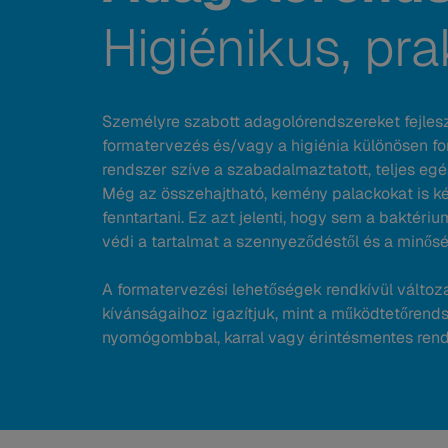
Higiénikus, pra
Személyre szabott adagolórendszereket fejlesz
formatervezés és/vagy a higiénia különösen fo
rendszer szíve a szabadalmaztatott, teljes egé
Még az összehajtható, kemény palackokat is képe
fenntartani. Ez azt jelenti, hogy sem a baktéri
védi a tartalmat a szennyeződéstől és a minősé
A formatervezési lehetőségek rendkívül változ
kívánságaihoz igazítjuk, mint a működtetőrends
nyomógombbal, karral vagy érintésmentes rends