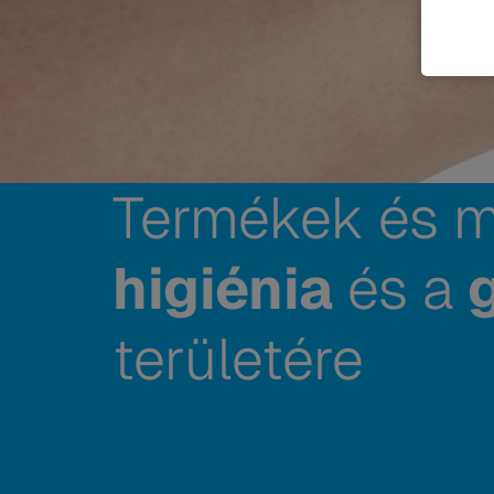
Termékek és m
higiénia
és a
területére