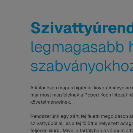
Szivattyúren
legmagasabb hi
szabványokho
A különösen magas higiéniai követelményekre o
már most megfelelnek a Robert Koch Intézet irá
követelményeinek.
Rendszerünk egy zárt, fej feletti megoldáson al
szivattyúból áll, és a fej fölött elhelyezett ada
teljesen kiürül. Mivel a tartályban a vákuum a t