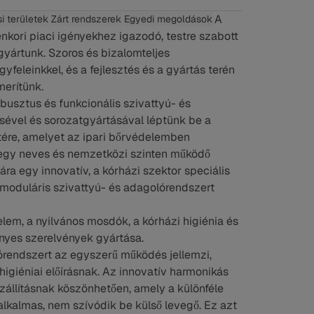
A
i területek
Zárt rendszerek
Egyedi megoldások
nkori piaci igényekhez igazodó, testre szabott
 gyártunk. Szoros és bizalomteljes
feleinkkel, és a fejlesztés és a gyártás terén
merítünk.
busztus és funkcionális szivattyú- és
sével és sorozatgyártásával léptünk be a
etére, amelyet az ipari bőrvédelemben
 egy neves és nemzetközi szinten működő
ra egy innovatív, a kórházi szektor speciális
 moduláris szivattyú- és adagolórendszert
elem, a nyilvános mosdók, a kórházi higiénia és
ényes szerelvények gyártása.
órendszert az egyszerű működés jellemzi,
igiéniai előírásnak. Az innovatív harmonikás
zállításnak köszönhetően, amely a különféle
lkalmas, nem szívódik be külső levegő. Ez azt