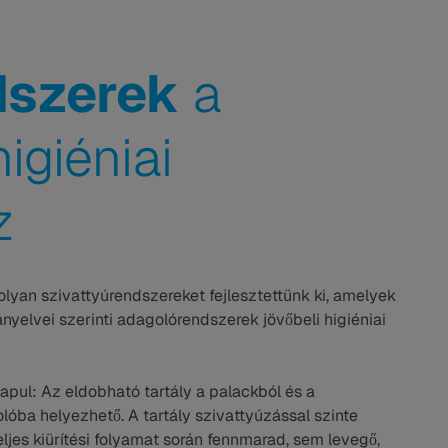
dszerek
a
giéniai
z
lyan szivattyúrendszereket fejlesztettünk ki, amelyek
nyelvei szerinti adagolórendszerek jövőbeli higiéniai
apul: Az eldobható tartály a palackból és a
golóba helyezhető. A tartály szivattyúzással szinte
eljes kiürítési folyamat során fennmarad, sem levegő,