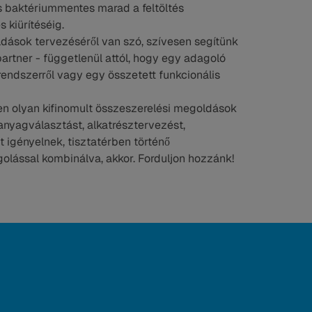
 és baktériummentes marad a feltöltés
s kiürítéséig.
ldások tervezéséről van szó, szívesen segítünk
artner - függetlenül attól, hogy egy adagoló
endszerről vagy egy összetett funkcionális
 olyan kifinomult összeszerelési megoldások
anyagválasztást, alkatrésztervezést,
t igényelnek, tisztatérben történő
olással kombinálva, akkor. Forduljon hozzánk!