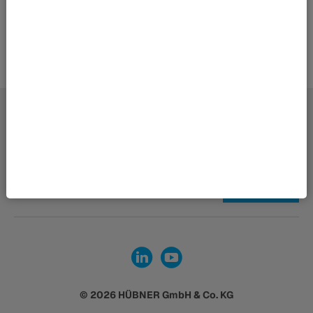
Impresszum
Adatvédelmi nyilatkozat
© 2026 HÜBNER GmbH & Co. KG