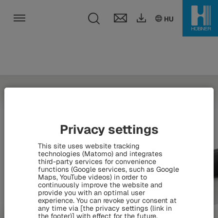
Toggle search fie
DE
EN
HU
HU
Toggle navigation
Privacy settings
This site uses website tracking
technologies (Matomo) and integrates
third-party services for convenience
functions (Google services, such as Google
Maps, YouTube videos) in order to
continuously improve the website and
provide you with an optimal user
experience. You can revoke your consent at
any time via [the privacy settings (link in
the footer)] with effect for the future.