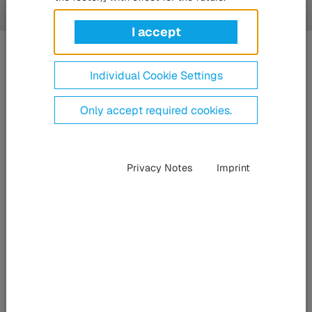
I accept
Formadarabok
gumiból vagy szilikonból
Individual Cookie Settings
Only accept required cookies.
Privacy Notes
Imprint
Szinte minden
színben és formában
A HÜBNER a kiváló minőségű, saját fejlesztésű, speciális
követelményeknek is megfelelő formadarabokra és
profiltömítésekre specializálódott. Ezeket saját receptjeink
alapján gyártjuk.