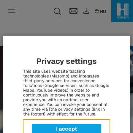
Toggle search fie
DE
EN
HU
HU
Toggle navigation
Privacy settings
This site uses website tracking
technologies (Matomo) and integrates
third-party services for convenience
functions (Google services, such as Google
Maps, YouTube videos) in order to
continuously improve the website and
provide you with an optimal user
experience. You can revoke your consent at
any time via [the privacy settings (link in
the footer)] with effect for the future.
I accept