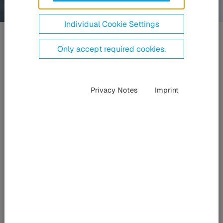
Individual Cookie Settings
Szöveterősítésű
tömítések
Only accept required cookies.
Privacy Notes
Imprint
Az Ön igényei szerint
A HÜBNER szöveterősítésű tömítéseivel az olaj- és gáziparban,
a repülőgépiparban, a kapugyártásban és a gépiparban
széleskörű alkalmazásokat szolgál ki. Többek között
pneumatikus tömítések gyártásánál használják ezeket, hogy
nagyobb nyomásterhelést tegyenek lehetővé. Emellett pari és
vákuumkemencékben, autoklávokban, palackozó