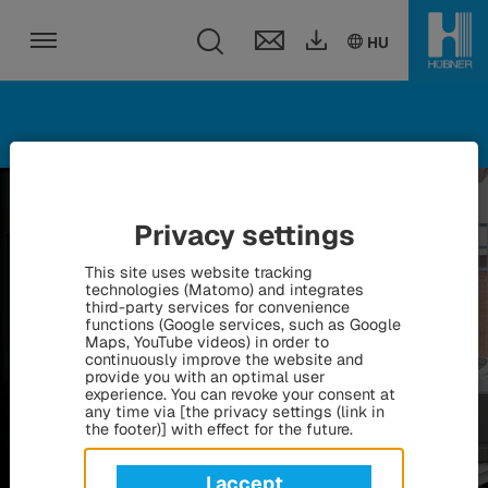
Toggle search fie
DE
EN
HU
HU
Toggle navigation
Privacy settings
This site uses website tracking
technologies (Matomo) and integrates
third-party services for convenience
functions (Google services, such as Google
Maps, YouTube videos) in order to
continuously improve the website and
provide you with an optimal user
experience. You can revoke your consent at
any time via [the privacy settings (link in
the footer)] with effect for the future.
I accept