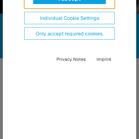
Vezetővédelmi
Individual Cookie Settings
rendszerek
buszokhoz
Only accept required cookies.
Privacy Notes
Imprint
Biztonság
nehéz
időkben is
Az autóbuszvezetők koronavírustól való nagyobb védelme
érdekében a HÜBNER kifejlesztett egy autóbuszvezetői
védelmi rendszert: A kettős fényvisszaverődésgátló és
vírusgátló bevonattal ellátott biztonsági üveg (ESG ECE R43