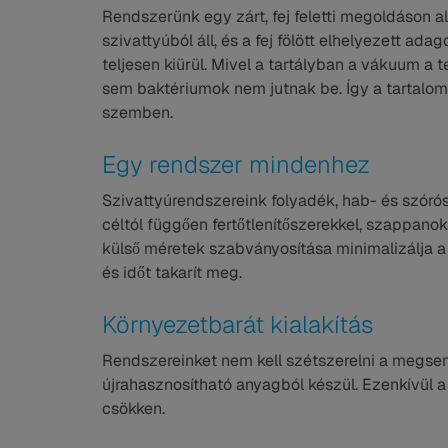
Rendszerünk egy zárt, fej feletti megoldáson a
szivattyúból áll, és a fej fölött elhelyezett ada
teljesen kiürül. Mivel a tartályban a vákuum a t
sem baktériumok nem jutnak be. Így a tartalo
szemben.
Egy rendszer mindenhez
Szivattyúrendszereink folyadék, hab- és szórós
céltól függően fertőtlenítőszerekkel, szappanok
külső méretek szabványosítása minimalizálja a 
és időt takarít meg.
Környezetbarát kialakítás
Rendszereinket nem kell szétszerelni a megsem
újrahasznosítható anyagból készül. Ezenkívül a
csökken.