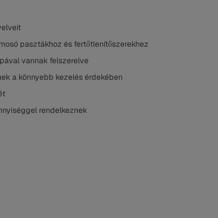
yelveit
osó pasztákhoz és fertőtlenítőszerekhez
mpával vannak felszerelve
znek a könnyebb kezelés érdekében
ét
ennyiséggel rendelkeznek