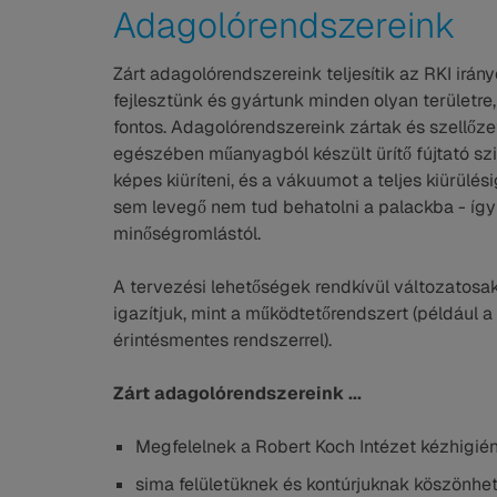
Adagolórendszereink
Zárt adagolórendszereink teljesítik az RKI irá
fejlesztünk és gyártunk minden olyan területre
fontos. Adagolórendszereink zártak és szellőze
egészében műanyagból készült ürítő fújtató sz
képes kiüríteni, és a vákuumot a teljes kiürülés
sem levegő nem tud behatolni a palackba - így
minőségromlástól.
A tervezési lehetőségek rendkívül változatosa
igazítjuk, mint a működtetőrendszert (például 
érintésmentes rendszerrel).
Zárt adagolórendszereink ...
Megfelelnek a Robert Koch Intézet kézhigién
sima felületüknek és kontúrjuknak köszönhet