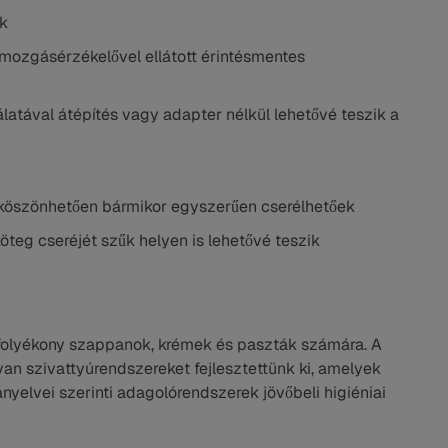
ek
mozgásérzékelővel ellátott érintésmentes
latával átépítés vagy adapter nélkül lehetővé teszik a
 köszönhetően bármikor egyszerűen cserélhetőek
teg cseréjét szűk helyen is lehetővé teszik
k, folyékony szappanok, krémek és paszták számára. A
an szivattyúrendszereket fejlesztettünk ki, amelyek
nyelvei szerinti adagolórendszerek jövőbeli higiéniai