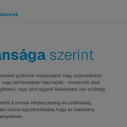
ndszerek
ánsága
szerint
zereket gyártunk műanyagból vagy poliuretánból
 vagy kórházakban használják - mindenütt, ahol
felelni, vagy ahol egyedi kialakításra van szükség.
ettől a termék kifejlesztéséig és szállításáig.
való szoros együttműködés, hogy az eredmény
gényeiknek.