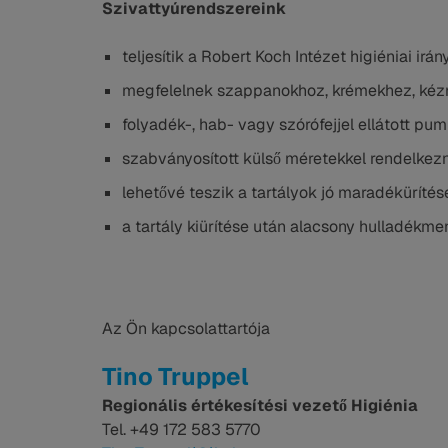
Szivattyúrendszereink
teljesítik a Robert Koch Intézet higiéniai irán
megfelelnek szappanokhoz, krémekhez, kézm
folyadék-, hab- vagy szórófejjel ellátott pu
szabványosított külső méretekkel rendelke
lehetővé teszik a tartályok jó maradékürítés
a tartály kiürítése után alacsony hulladékm
Az Ön kapcsolattartója
Tino Truppel
Regionális értékesítési vezető Higiénia
Tel. +49 172 583 5770