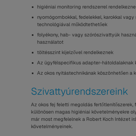
higiéniai monitoring rendszerrel rendelkezn
nyomógombokkal, fedelekkel, karokkal vagy 
technológiával működtethetőek
folyékony, hab- vagy szórószivattyúk haszná
használatot
töltésszint kijelzővel rendelkeznek
Az ügyfélspecifikus adapter-hátoldalaknak
Az okos nyitástechnikának köszönhetően a kö
Szivattyúrendszereink
Az okos fej feletti megoldás fertőtlenítőszere
különösen magas higiéniai követelményekre oly
már most megfelelnek a Robert Koch Intézet irá
követelményeinek.