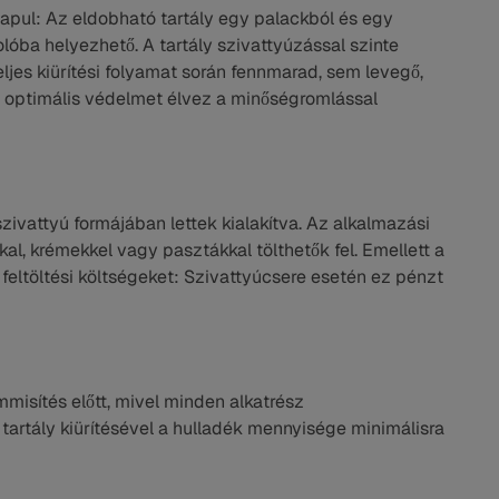
lapul: Az eldobható tartály egy palackból és egy
golóba helyezhető. A tartály szivattyúzással szinte
eljes kiürítési folyamat során fennmarad, sem levegő,
m optimális védelmet élvez a minőségromlással
zivattyú formájában lettek kialakítva. Az alkalmazási
kal, krémekkel vagy pasztákkal tölthetők fel. Emellett a
feltöltési költségeket: Szivattyúcsere esetén ez pénzt
misítés előtt, mivel minden alkatrész
 tartály kiürítésével a hulladék mennyisége minimálisra