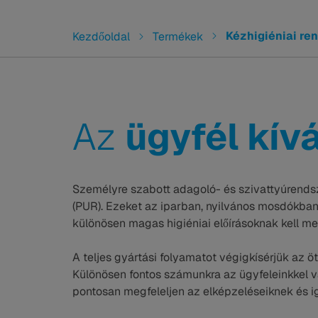
You are here:
Kézhigiéniai re
Kezdőoldal
Termékek
Az
ügyfél kív
Személyre szabott adagoló- és szivattyúrends
(PUR). Ezeket az iparban, nyilvános mosdókban
különösen magas higiéniai előírásoknak kell meg
A teljes gyártási folyamatot végigkísérjük az ötl
Különösen fontos számunkra az ügyfeleinkkel 
pontosan megfeleljen az elképzeléseiknek és i