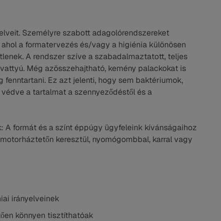
nyelveit. Személyre szabott adagolórendszereket
, ahol a formatervezés és/vagy a higiénia különösen
tlenek. A rendszer szíve a szabadalmaztatott, teljes
ivattyú. Még azösszehajtható, kemény palackokat is
ig fenntartani. Ez azt jelenti, hogy sem baktériumok,
 védve a tartalmat a szennyeződéstől és a
k: A formát és a színt éppúgy ügyfeleink kívánságaihoz
a motorháztetőn keresztül, nyomógombbal, karral vagy
iai irányelveinek
ően könnyen tisztíthatóak