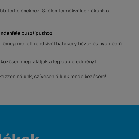
obb terhelésekhez. Széles termékválasztékunk a
indenféle busztípushoz
s tömeg mellett rendkívül hatékony húzó- és nyomóerő
 közösen megtaláljuk a legjobb eredményt
kezzen nálunk, szívesen állunk rendelkezésére!