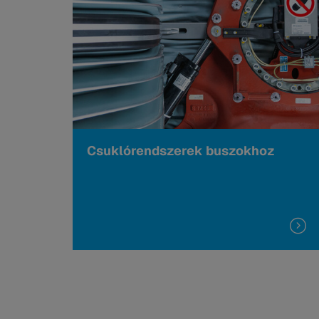
Csuklórendszerek buszokhoz