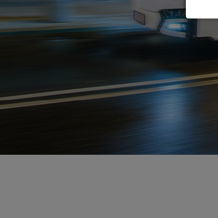
Gépjármű csu