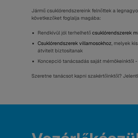
Jármű csuklórendszereink felnőttek a legnagy
következőket foglalja magába:
Rendkívül jól terhelhető
csuklórendszerek m
Csuklórendszerek villamosokhoz
, melyek ki
átvitelt biztosítanak
Koncepció tanácsadás saját mérnökeinktől -
Szeretne tanácsot kapni szakértőinktől? Jelent