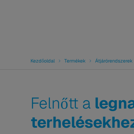
You are here:
Kezdőoldal
Termékek
Átjárórendszerek
Felnőtt a
legn
terhelésekhe