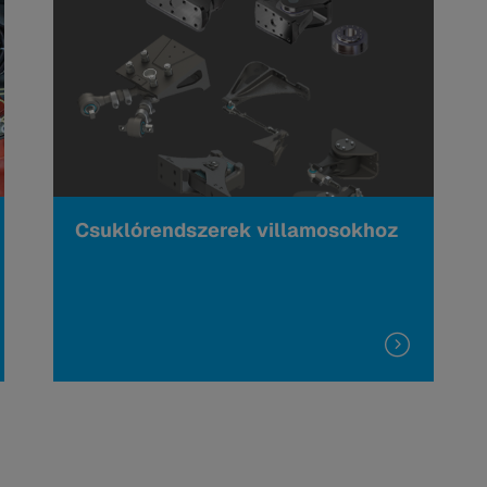
Csuklórendszerek villamosokhoz