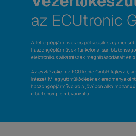
Vezérlőkészü
az ECUtronic 
A tehergépjárművek és pótkocsik szegmenséb
haszongépjárművek funkcionálisan biztonságos
elektronikus alkatrészek meghibásodásait és b
Az eszközöket az ECUtronic GmbH fejleszti, a
Intézet IVI együttműködésének eredményeként. 
haszongépjárművekre a jövőben alkalmazandó I
a biztonsági szabványokat.