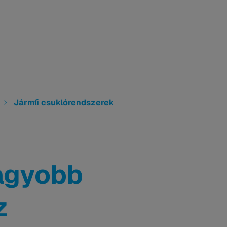
Jármű csuklórendszerek
agyobb
z