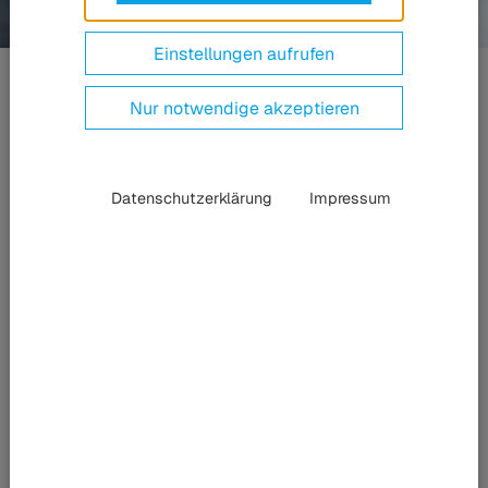
Einstellungen aufrufen
Gewebeverstärkte
Dichtungen
Nur notwendige akzeptieren
Datenschutzerklärung
Impressum
Nach
Ihren Anforderungen
Mit seinen gewebeverstärkten Dichtungen bedient HÜBNER ein
weites Einsatzspektrum in den Industriebereichen Öl und Gas,
Aerospace, Tor- und Maschinenbau. Unter anderem finden sie
bei der Erstellung pneumatischer Dichtungen Anwendung, um
höhere Druckbelastungen zu ermöglichen. Ebenso kommen
sie in Industrie- und Vakuumöfen, in Autoklaven,