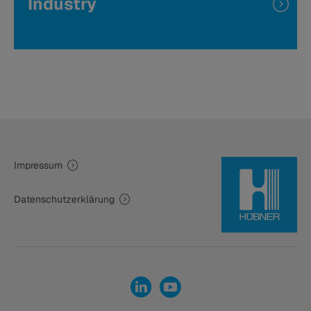
Industry
Impressum
Datenschutzerklärung