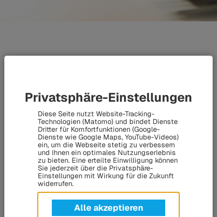
Material Solutions
Wir schaffen
Lösungen
Privatsphäre-Einstellungen
Diese Seite nutzt Website-Tracking-
Technologien (Matomo) und bindet Dienste
Dritter für Komfortfunktionen (Google-
Shaping
ideas
Dienste wie Google Maps, YouTube-Videos)
ein, um die Webseite stetig zu verbessern
und Ihnen ein optimales Nutzungserlebnis
Der HÜBNER-Unternehmensbereich Material Solutions ist der
zu bieten. Eine erteilte Einwilligung können
Sie jederzeit über die Privatsphäre-
Spezialist für anspruchsvolle Lösungen aus
Einstellungen mit Wirkung für die Zukunft
Elastomeren, Polyurethan sowie Isolations-
widerrufen.
und Industrietextilien. Unser Fokus liegt auf innovativen,
technologisch herausfordernden Produkten für
Alle akzeptieren
wachstumsstarke Märkte wie die Haus- und Gebäudetechnik,