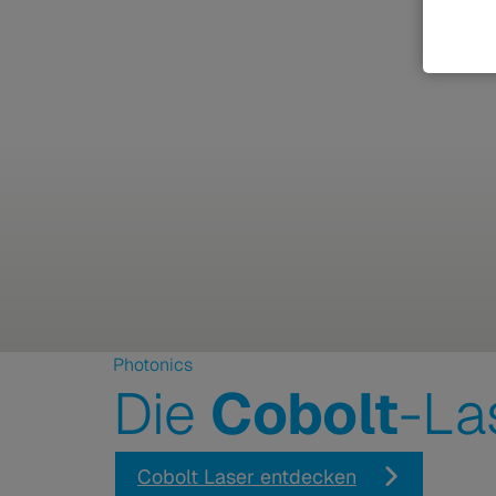
Photonics
Die
Cobolt
-La
Cobolt Laser entdecken