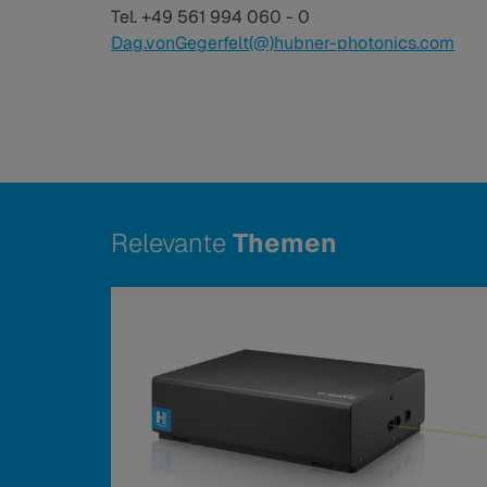
Tel. +49 561 994 060 - 0
Dag.vonGegerfelt(@)hubner-photonics.com
Relevante
Themen