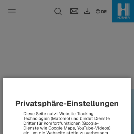
Toggle search fi
DE
EN
HU
DE
Toggle navigation
Produkte und Konzepte
für die Flughafentechnik
Privatsphäre-Einstellungen
Diese Seite nutzt Website-Tracking-
Technologien (Matomo) und bindet Dienste
Dritter für Komfortfunktionen (Google-
Dienste wie Google Maps, YouTube-Videos)
ein, um die Webseite stetig zu verbessern