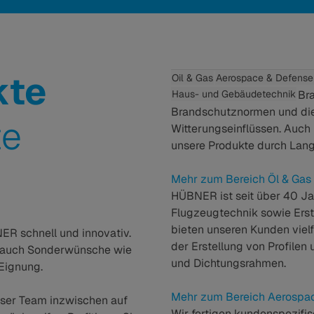
kte
Oil & Gas
Aerospace & Defense
Haus- und Gebäudetechnik
Br
Brandschutznormen und die
te
Witterungseinflüssen. Auch
unsere Produkte durch Langl
Mehr zum Bereich Öl & Gas
HÜBNER ist seit über 40 Jah
Flugzeugtechnik sowie Erst
bieten unseren Kunden viel
ER schnell und innovativ.
der Erstellung von Profilen
 – auch Sonderwünsche wie
und Dichtungsrahmen.
Eignung.
Mehr zum Bereich Aerospa
nser Team inzwischen auf
Wir fertigen kundenspezif