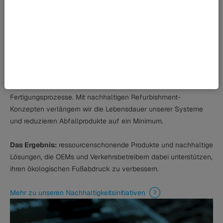
Nachhaltigkeit und
Verantwortung
Als verantwortungsbewusster Hersteller setzen wir auf
langlebige, recyclingfähige Materialien und energieeffiziente
Fertigungsprozesse. Mit nachhaltigen Refurbishment-
Konzepten verlängern wir die Lebensdauer unserer Systeme
und reduzieren Abfallprodukte auf ein Minimum.
Das Ergebnis:
ressourcenschonende Produkte und nachhaltige
Lösungen, die OEMs und Verkehrsbetreibern dabei unterstützen,
ihren ökologischen Fußabdruck zu verbessern.
Mehr zu unseren Nachhaltigkeitsinitiativen