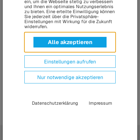
ein, um die Webseite stetig zu verbessern
Unser Portfolio steht für
Effizienz, Sicherheit und
und Ihnen ein optimales Nutzungserlebnis
Zuverlässigkeit
– weltweit im Einsatz bei führenden
zu bieten. Eine erteilte Einwilligung können
Sie jederzeit über die Privatsphäre-
Herstellern und Betreibern. Von der Konzeption über die
Einstellungen mit Wirkung für die Zukunft
Nutzungsphase bis zum End-of-Life-Service stehen wir
widerrufen.
unseren Kunden als Spezialist und verlässlicher Partner zur
Alle akzeptieren
Seite.
Einstellungen aufrufen
Nur notwendige akzeptieren
Das HÜBNER-Gruppe
Produktportfolio auf einen
Blick
Datenschutzerklärung
Impressum