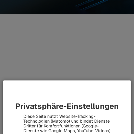
Systeme &
Komponenten für
Schienenfahrzeuge
Mit einem Verständnis für den
Zug als Komplettsystem
bietet
die HÜBNER-Gruppe
maßgeschneiderte Komponenten und
Privatsphäre-Einstellungen
Systemlösungen für alle Fahrzeugplattformen
– von
Hochgeschwindigkeitszügen über Regionalzüge bis hin zu
Diese Seite nutzt Website-Tracking-
Technologien (Matomo) und bindet Dienste
Metros und Straßenbahnen.
Dritter für Komfortfunktionen (Google-
Dienste wie Google Maps, YouTube-Videos)