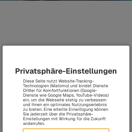
Das Unternehmen
Wir
sind
HÜBNER
Mehr über
HÜBNER
Privatsphäre-Einstellungen
Diese Seite nutzt Website-Tracking-
Technologien (Matomo) und bindet Dienste
Über uns
Dritter für Komfortfunktionen (Google-
Dienste wie Google Maps, YouTube-Videos)
ein, um die Webseite stetig zu verbessern
Auf HÜBNER kann man sich verlassen. Schon 1946, als Kurt
und Ihnen ein optimales Nutzungserlebnis
Hübner das Unternehmen mit viel Erfindergeist, Leidenschaft
zu bieten. Eine erteilte Einwilligung können
Sie jederzeit über die Privatsphäre-
und Können gründete, schätzten Kunden diese Verlässlichkeit.
Einstellungen mit Wirkung für die Zukunft
Bis heute zeichnen sich HÜBNER-Produkte durch hochwertige
widerrufen.
Verarbeitung, besten Komfort und Langlebigkeit aus. Zu