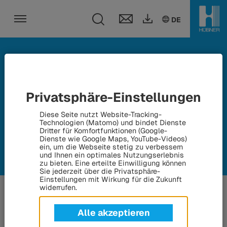
Toggle search fi
DE
EN
DE
Toggle navigation
Messen und Veranstaltungen
Privatsphäre-Einstellungen
Diese Seite nutzt Website-Tracking-
Hier halten wir Sie auf dem Laufenden über alle aktuellen
Technologien (Matomo) und bindet Dienste
Messen und Veranstaltungen
Dritter für Komfortfunktionen (Google-
Dienste wie Google Maps, YouTube-Videos)
ein, um die Webseite stetig zu verbessern
und Ihnen ein optimales Nutzungserlebnis
zu bieten. Eine erteilte Einwilligung können
Sie jederzeit über die Privatsphäre-
Einstellungen mit Wirkung für die Zukunft
widerrufen.
Alle akzeptieren