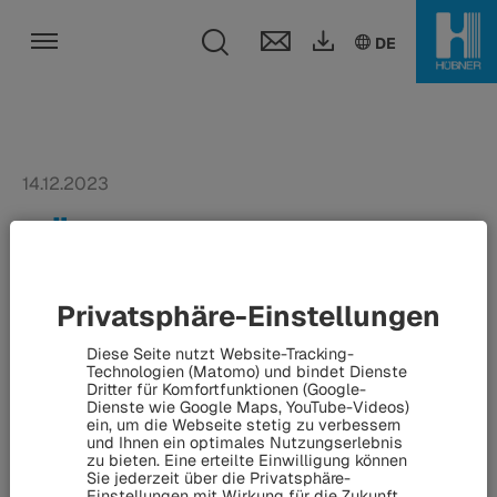
Toggle search fi
DE
EN
DE
Toggle navigation
14.12.2023
HÜBNER reduziert
Gasverbrauch am
Standort Kassel um 20
Privatsphäre-Einstellungen
Prozent - Weitere
Diese Seite nutzt Website-Tracking-
Technologien (Matomo) und bindet Dienste
Investitionen für mehr
Dritter für Komfortfunktionen (Google-
Dienste wie Google Maps, YouTube-Videos)
Energie-Effizienz
ein, um die Webseite stetig zu verbessern
und Ihnen ein optimales Nutzungserlebnis
zu bieten. Eine erteilte Einwilligung können
Sie jederzeit über die Privatsphäre-
Einstellungen mit Wirkung für die Zukunft