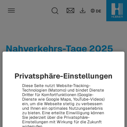
Toggle search fi
DE
EN
DE
Toggle navigation
Nahverkehrs-Tage 2025
Vom 18. bis 19. September 2025 finden in Kassel die
Privatsphäre-Einstellungen
Nahverkehrs-Tage statt – und die HÜBNER-Gruppe ist als
Kasseler Unternehmen und langjähriger Partner des
Diese Seite nutzt Website-Tracking-
öffentlichen Personennahverkehrs selbstverständlich mit
Technologien (Matomo) und bindet Dienste
Dritter für Komfortfunktionen (Google-
dabei.
Dienste wie Google Maps, YouTube-Videos)
ein, um die Webseite stetig zu verbessern
und Ihnen ein optimales Nutzungserlebnis
zu bieten. Eine erteilte Einwilligung können
Sie jederzeit über die Privatsphäre-
Einstellungen mit Wirkung für die Zukunft
widerrufen.