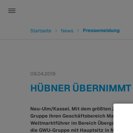
Toggle navigation
You are here:
Pressemeldung
Startseite
News
09.04.2019
HÜBNER ÜBERNIMMT
Neu-Ulm/Kassel. Mit dem größten Zukauf 
Gruppe ihren Geschäftsbereich Material S
Weltmarktführer im Bereich Übergangssyst
die GWU-Gruppe mit Hauptsitz in Neu-Ulm