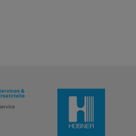
Services &
Ersatzteile
Service