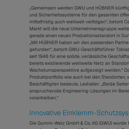
„Gemeinsam werden GWU und HÜBNER künftig eu
und Sicherheitssysteme für den gesamten öffentl
mittelfristig auch weltweit verfolgen“, betont
Markt will die neue Unternehmensgruppe weite
gerade einen neuen Produktionsstandort in Du
„Mit HÜBNER haben wir den passenden Partner
gefunden“, betont GWU-Geschäftsführer Tobias
seit 1946 für eine solide, verlässliche Geschäf
bereits existierende weltweite Netz an Stando
Wachstumsperspektive aufgezeigt werden.“ D
Produktportfolio wie auch bei den Standorten, 
Beschäftigten bedeute. Lexhaller: „Beide Seite
anspruchsvolle Engineering-Lösungen im Berei
vorantreiben.“
Innovative Einklemm-Schutzsys
Die Gummi-Welz GmbH & Co. KG (GWU) wurde 1