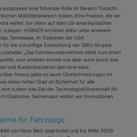
ropaweit eine führende Rolle im Bereich Türdicht-
ichen Mobilitätsbereich bilden. Eine Position, die wir
 Cedra weiter. Vor allem auf dem US-amerikanischen
r zulegen. HÜBNER errichtet dafür unter anderem
nlap, Tennessee, im Südosten der USA.
 für die zukünftige Entwicklung der GWU-Gruppe
 Lexhaller. „Das Familienunternehmen steht zum einen
tspolitik, zum anderen konnte uns aber auch durch das
rten und Kundenbeziehun-gen eine klare
arüber hinaus gebe es kaum Überschneidungen im
was einen hohen Grad an Sicherheit für alle
n eint zudem das Ziel der Technologieführerschaft für
ch Elastomer. Gemeinsam wollen wir Innovationen
teme für Fahrzeuge
946 von Hans Welz gegründet und bis Mitte 2006