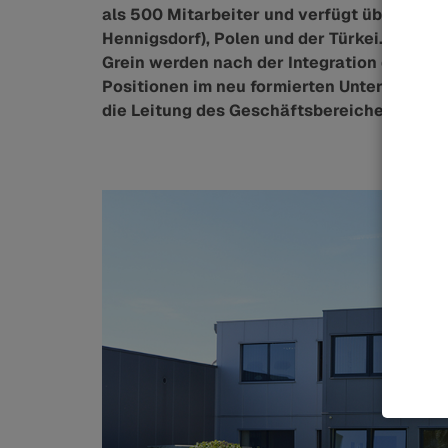
als 500 Mitarbeiter und verfügt über fünf 
Hennigsdorf), Polen und der Türkei. Die be
Grein werden nach der Integration der G
Positionen im neu formierten Unternehme
die Leitung des Geschäftsbereiches HÜBNE