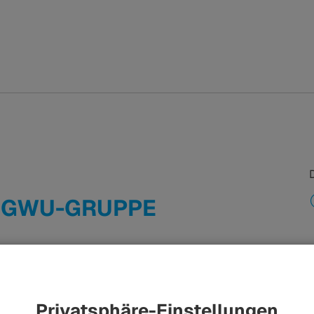
 GWU-GRUPPE
der Unternehmensgeschichte stärkt die HÜBNER-
olutions: Das Familienunternehmen aus Kassel,
eme für Busse und Schienenfahrzeuge, hat jetzt
Privatsphäre-Einstellungen
 übernommen. GWU beschäftigt europaweit mehr