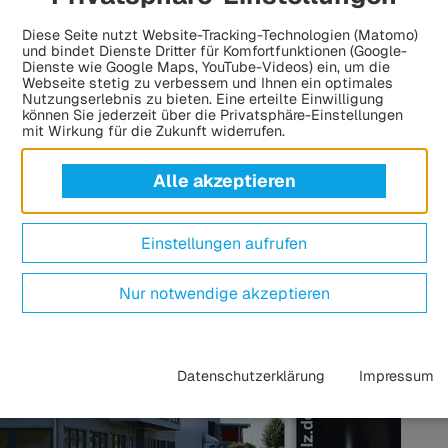
Standorte in Deutschland (Neu-Ulm, Schifferstadt,
Diese Seite nutzt Website-Tracking-Technologien (Matomo)
iden Geschäftsführer Tobias Lexhaller und Horst
und bindet Dienste Dritter für Komfortfunktionen (Google-
WU-Unternehmen in die HÜBNER-Gruppe leitende
Dienste wie Google Maps, YouTube-Videos) ein, um die
Webseite stetig zu verbessern und Ihnen ein optimales
nsverbund einnehmen – so übernimmt Lexhaller
Nutzungserlebnis zu bieten. Eine erteilte Einwilligung
R Material Solutions.
können Sie jederzeit über die Privatsphäre-Einstellungen
mit Wirkung für die Zukunft widerrufen.
Alle akzeptieren
Einstellungen aufrufen
Nur notwendige akzeptieren
Datenschutzerklärung
Impressum