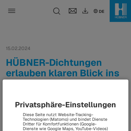
Toggle search fi
DE
EN
DE
Toggle navigation
15.02.2024
HÜBNER-Dichtungen
erlauben klaren Blick ins
Weltall - Silikon schützt
Mechanik von Giant
Magellan Telescope
Privatsphäre-Einstellungen
Diese Seite nutzt Website-Tracking-
Technologien (Matomo) und bindet Dienste
Dritter für Komfortfunktionen (Google-
Mit sieben der größten Spiegel der Welt blickt das Giant
Dienste wie Google Maps, YouTube-Videos)