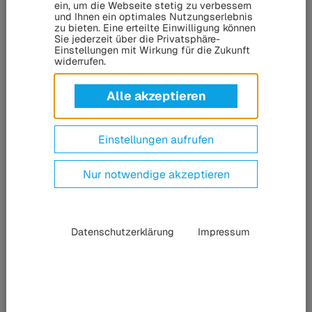
Magellan Telescope ab 2029 so weit in die Tiefen des
ein, um die Webseite stetig zu verbessern
und Ihnen ein optimales Nutzungserlebnis
Weltalls wie nie zuvor. Möglich werden die Aufnahmen
zu bieten. Eine erteilte Einwilligung können
auch mit Hilfe von Silikon-Dichtungen der HÜBNER-
Sie jederzeit über die Privatsphäre-
Einstellungen mit Wirkung für die Zukunft
Gruppe. Die Dichtungen werden wie aufblasbare Ringe um
widerrufen.
die Spiegel gelegt und schützen die darunterliegende
Mechanik und Elektronik.
Alle akzeptieren
Einstellungen aufrufen
Nur notwendige akzeptieren
Datenschutzerklärung
Impressum