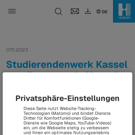
Toggle search fi
DE
EN
DE
Toggle navigation
07.11.2023
Studierendenwerk Kassel
vergibt erstmals Kassel
Stipendium für
Studierende mit Flucht-
Privatsphäre-Einstellungen
und
Diese Seite nutzt Website-Tracking-
Technologien (Matomo) und bindet Dienste
Migrationshintergrund -
Dritter für Komfortfunktionen (Google-
Dienste wie Google Maps, YouTube-Videos)
HÜBNER-Gruppe
ein, um die Webseite stetig zu verbessern
und Ihnen ein optimales Nutzungserlebnis