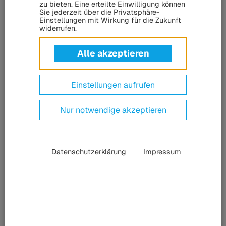
engagiert sich als
zu bieten. Eine erteilte Einwilligung können
Sie jederzeit über die Privatsphäre-
Einstellungen mit Wirkung für die Zukunft
Sponsor
widerrufen.
Alle akzeptieren
In einer feierlichen Auftaktveranstaltung hat das
Studierendenwerk Kassel am 6. November zum ersten Mal
Einstellungen aufrufen
das Kassel Stipendium verliehen. Das gemeinsam mit der
Wintershall Dea Stiftung für Demokratie und Vielfalt ins
Nur notwendige akzeptieren
Leben gerufene Förderprogramm entlastet finanziell sechs
Stipendiat:innen mit Flucht- und Migrationshintergrund,
die trotz besonderer Herausforderungen herausragende
akademische Leistungen erbringen.
Datenschutzerklärung
Impressum