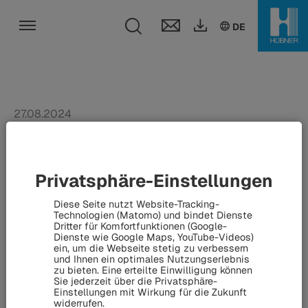
Toggle search fi
DE
EN
DE
Toggle navigation
27.08.2024
Übergang in die
berufliche Zukunft:
Privatsphäre-Einstellungen
HÜBNER begrüßt 18
Diese Seite nutzt Website-Tracking-
Nachwuchskräfte - Jetzt
Technologien (Matomo) und bindet Dienste
Dritter für Komfortfunktionen (Google-
Dienste wie Google Maps, YouTube-Videos)
schon bewerben für das
ein, um die Webseite stetig zu verbessern
und Ihnen ein optimales Nutzungserlebnis
Ausbildungsjahr 2025
zu bieten. Eine erteilte Einwilligung können
Sie jederzeit über die Privatsphäre-
Einstellungen mit Wirkung für die Zukunft
widerrufen.